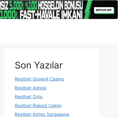
Son Yazılar
Restbet Güvenli Casino
Restbet Adresi
Restbet Giriş
Restbet Risksiz Çekim
Restbet Adres Sorgulama