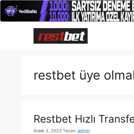
İçeriğe
atla
restbet üye olma
Restbet Hızlı Transf
Aralık 2, 2023
Yazarı:
admin