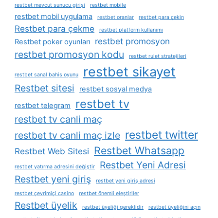
restbet mevcut sunucu girişi
restbet mobile
restbet mobil uygulama
restbet oranlar
restbet para çekin
Restbet para çekme
restbet platform kullanımı
restbet promosyon
Restbet poker oyunları
restbet promosyon kodu
restbet rulet stratejileri
restbet sikayet
restbet sanal bahis oyunu
Restbet sitesi
restbet sosyal medya
restbet tv
restbet telegram
restbet tv canli maç
restbet twitter
restbet tv canli maç izle
Restbet Whatsapp
Restbet Web Sitesi
Restbet Yeni Adresi
restbet yatırma adresini değiştir
Restbet yeni giriş
restbet yeni giriş adresi
restbet çevrimiçi casino
restbet önemli eleştiriler
Restbet üyelik
restbet üyeliği gereklidir
restbet üyeliğini açın