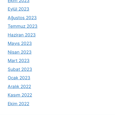
Ekim 2023
Eylül 2023
Ağustos 2023
Temmuz 2023
Haziran 2023
Mayıs 2023
Nisan 2023
Mart 2023
Şubat 2023
Ocak 2023
Aralık 2022
Kasım 2022
Ekim 2022