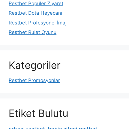
Restbet Popüler Ziyaret
Restbet Dota Heyecanı
Restbet Profesyonel İmaj
Restbet Rulet Oyunu
Kategoriler
Restbet Promosyonlar
Etiket Bulutu