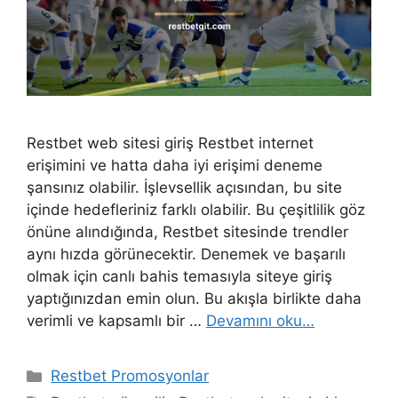
Restbet web sitesi giriş Restbet internet
erişimini ve hatta daha iyi erişimi deneme
şansınız olabilir. İşlevsellik açısından, bu site
içinde hedefleriniz farklı olabilir. Bu çeşitlilik göz
önüne alındığında, Restbet sitesinde trendler
aynı hızda görünecektir. Denemek ve başarılı
olmak için canlı bahis temasıyla siteye giriş
yaptığınızdan emin olun. Bu akışla birlikte daha
verimli ve kapsamlı bir …
Devamını oku…
Kategoriler
Restbet Promosyonlar