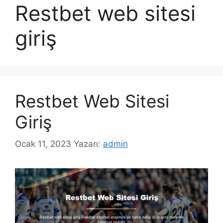
Restbet web sitesi
giriş
Restbet Web Sitesi
Giriş
Ocak 11, 2023
Yazarı:
admin