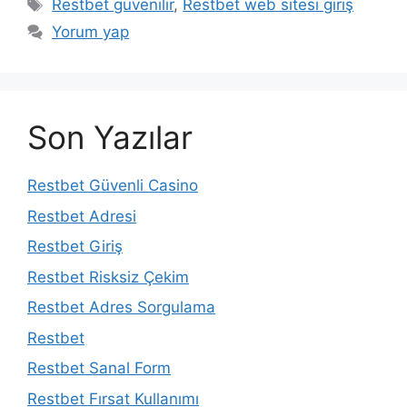
Etiketler
Restbet güvenilir
,
Restbet web sitesi giriş
Yorum yap
Son Yazılar
Restbet Güvenli Casino
Restbet Adresi
Restbet Giriş
Restbet Risksiz Çekim
Restbet Adres Sorgulama
Restbet
Restbet Sanal Form
Restbet Fırsat Kullanımı