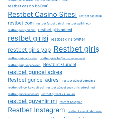
restbet casino bölümü
Restbet Casino Sitesi
restbet casinosu
restbet com
restbet futbol bahisi
restbet geliri nedir
restbet giris adresi
restbet geniş hizmet
restbet girisi
restbet giris twitter
Restbet giriş
restbet giris yap
restbet giriş adresleri
restbet giriş bağlantısı eşleşmesi
Restbet Güncel
restbet giriş seçenekleri
restbet güncel adres
Restbet güncel adresi
restbet güncel adresiniz
restbet güncel kayıt süreci
restbet güncellenen giriş adresi nedir
restbet güncellenen url
restbet güvenlik kuralları
restbet güvenlir mi
restbet hesapları
Restbet Instagram
restbet karasal i̇şletmeler