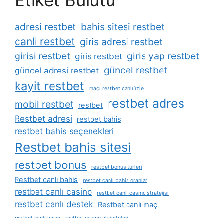
Etiket Bulutu
adresi restbet
bahis sitesi restbet
canli restbet
giris adresi restbet
girisi restbet
giris yap restbet
giris restbet
güncel restbet
güncel adresi restbet
kayit restbet
maçı restbet canlı i̇zle
restbet adres
mobil restbet
restbet
Restbet adresi
restbet bahis
restbet bahis seçenekleri
Restbet bahis sitesi
restbet bonus
restbet bonus türleri
Restbet canlı bahis
restbet canlı bahis oranlar
restbet canlı casino
restbet canlı casino stratejisi
restbet canlı destek
Restbet canlı maç
restbet canlı yayın
restbet casino aktiviteleri