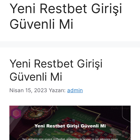
Yeni Restbet Girişi
Güvenli Mi
Yeni Restbet Girişi
Güvenli Mi
Nisan 15, 2023
Yazarı:
admin