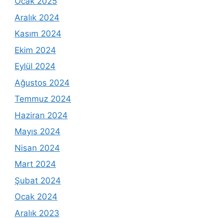
Ocak 2025
Aralık 2024
Kasım 2024
Ekim 2024
Eylül 2024
Ağustos 2024
Temmuz 2024
Haziran 2024
Mayıs 2024
Nisan 2024
Mart 2024
Şubat 2024
Ocak 2024
Aralık 2023