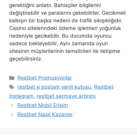
gerektiğini anlatır. Bahisçiler bilgilerini
değiştirebilir ve paralarını çekebilirler. Gecikmeli
kalkışın bir başka nedeni de trafik sıkışıklığıdır.
Casino sitelerindeki ödeme işlemleri yoğunluk
nedeniyle gecikebilir. Bu durumda oyuncu
sadece bekleyebilir. Aynı zamanda oyun
sitesinin müşterilerinin temsilcileri ile iletişime
geçebilirsiniz.
Kategoriler
Restbet Promosyonlar
Etiketler
restbet e postam yanıt kutusu
,
Restbet
Instagram
,
restbet sermaye artırımı
Yazı
Restbet Mobil Erişim
dolaşımı
Restbet Nasıl Kazanılır