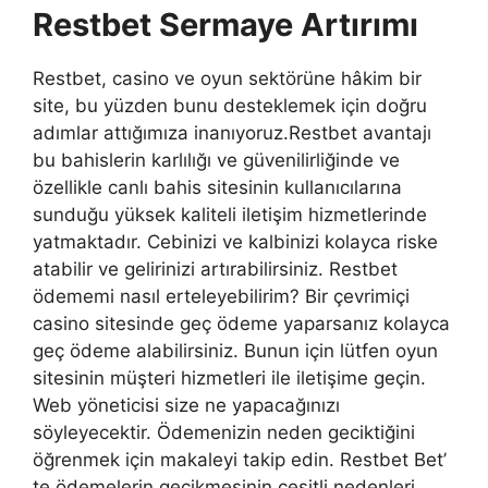
Restbet Sermaye Artırımı
Restbet, casino ve oyun sektörüne hâkim bir
site, bu yüzden bunu desteklemek için doğru
adımlar attığımıza inanıyoruz.Restbet avantajı
bu bahislerin karlılığı ve güvenilirliğinde ve
özellikle canlı bahis sitesinin kullanıcılarına
sunduğu yüksek kaliteli iletişim hizmetlerinde
yatmaktadır. Cebinizi ve kalbinizi kolayca riske
atabilir ve gelirinizi artırabilirsiniz. Restbet
ödememi nasıl erteleyebilirim? Bir çevrimiçi
casino sitesinde geç ödeme yaparsanız kolayca
geç ödeme alabilirsiniz. Bunun için lütfen oyun
sitesinin müşteri hizmetleri ile iletişime geçin.
Web yöneticisi size ne yapacağınızı
söyleyecektir. Ödemenizin neden geciktiğini
öğrenmek için makaleyi takip edin. Restbet Bet’
te ödemelerin gecikmesinin çeşitli nedenleri