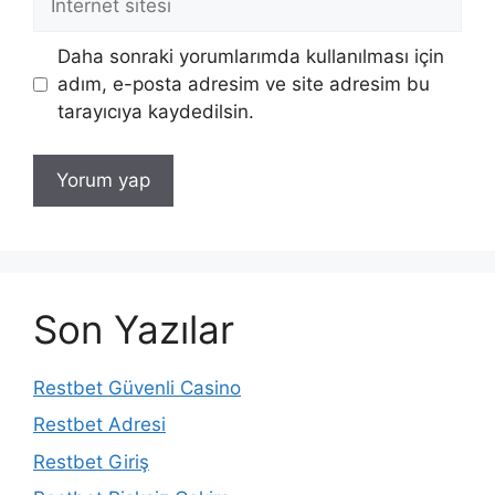
sitesi
Daha sonraki yorumlarımda kullanılması için
adım, e-posta adresim ve site adresim bu
tarayıcıya kaydedilsin.
Son Yazılar
Restbet Güvenli Casino
Restbet Adresi
Restbet Giriş