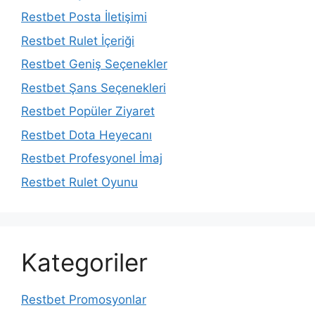
Restbet Posta İletişimi
Restbet Rulet İçeriği
Restbet Geniş Seçenekler
Restbet Şans Seçenekleri
Restbet Popüler Ziyaret
Restbet Dota Heyecanı
Restbet Profesyonel İmaj
Restbet Rulet Oyunu
Kategoriler
Restbet Promosyonlar