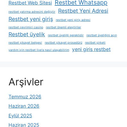
Restbet Whatsapp
Restbet Web Sitesi
Restbet Yeni Adresi
restbet yatırma adresini değiştir
Restbet yeni giriş
restbet yeni giriş adresi
restbet çevrimiçi casino
restbet önemli eleştiriler
Restbet üyelik
restbet üyeliği gereklidir
restbet üyeliğini açın
restbet şikayet belgesi
restbet şikayet prosedürü
restbet şirketi
yeni giris restbet
yardım i̇çin restbet live'a nasıl ulaşabilirim
Arşivler
Temmuz 2026
Haziran 2026
Eylül 2025
Haziran 2025