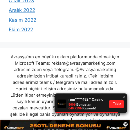
Ocak 2023
Aralık 2022
Kasım 2022
Ekim 2022
Avrasya'nın en büyük reklam platformunda olmak için
Microsoft Teams:
reklam@avrasyamarketing.com
adresimizden veya Telegram: @Avrasyamarketing
adresimizden irtibat kurabilirsiniz. (Tek iletişim
adreslerimiz teams / telegram ve mail adresimizdir.
Harici hiçbir iletişim adresimiz bulunmamaktadır.
Lütfen itibar etmeyiniz.) Türkiye yasalarına göre 7258
sayılı kanun uyarınca yasa dışı bahis oynamanın
cezaları mevcuttur. Şu an bulunduğunuz site hiç bir
şekilde illegal bahis oyunları oynatmıyor ve oynamaya
aracı olmuyordur.
nisanbet
|
marlabet
|
jetgobet
|
×
pegacasino
|
medusabahis
|
arexbet
|
betdog
|
tv8bet