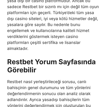
yasa dışı bir casino platformudur. Ancak bu
sadece Restbet bir sızıntı mı için değil tüm oyun
platformları için geçerli. Türkiye’deki tüm yasa
dışı casino siteleri, iyi veya kötü hizmetler değil,
yasalara göre sayılır. Bu nedenle bunu
engellemek ve kullanıcılarına kaliteli hizmet
verdiklerini göstermek isteyen casino
platformları çeşitli sertifika ve lisanslar
almaktadır.
Restbet Yorum Sayfasında
Görebilir
Restbet nasıl yerleştirileceği sorusu, canlı
bahisçinin genel durumunu ve tüm yönlerini
değerlendirmenin sonucu olan analiz olarak
adlandırılır. Ayrıca yasadışı bahisçilerin tüm
yönlerini değerlendirmek için oluşturulan bu