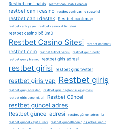
Restbet canlı bahis
restbet canlı bahis oranlar
restbet canlı casino
restbet canlı casino stratejisi
restbet canlı destek
Restbet canlı maç
restbet canlı yayın
restbet casino aktiviteleri
restbet casino bölümü
Restbet Casino Sitesi
restbet casinosu
restbet com
restbet futbol bahisi
restbet geliri nedir
restbet giris adresi
restbet geniş hizmet
restbet girisi
restbet giris twitter
Restbet giriş
restbet giris yap
restbet giriş adresleri
restbet giriş bağlantısı eşleşmesi
Restbet Güncel
restbet giriş seçenekleri
restbet güncel adres
Restbet güncel adresi
restbet güncel adresiniz
restbet güncel kayıt süreci
restbet güncellenen giriş adresi nedir