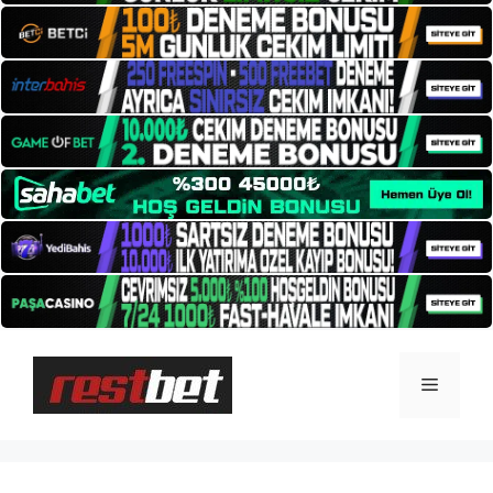
İçeriğe
atla
Menü