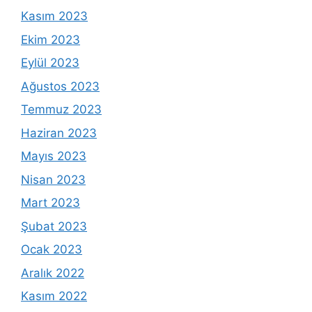
Kasım 2023
Ekim 2023
Eylül 2023
Ağustos 2023
Temmuz 2023
Haziran 2023
Mayıs 2023
Nisan 2023
Mart 2023
Şubat 2023
Ocak 2023
Aralık 2022
Kasım 2022