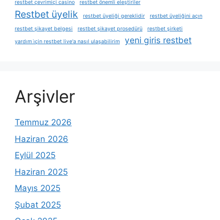
restbet çevrimiçi casino
restbet önemli eleştiriler
Restbet üyelik
restbet üyeliği gereklidir
restbet üyeliğini açın
restbet şikayet belgesi
restbet şikayet prosedürü
restbet şirketi
yeni giris restbet
yardım i̇çin restbet live'a nasıl ulaşabilirim
Arşivler
Temmuz 2026
Haziran 2026
Eylül 2025
Haziran 2025
Mayıs 2025
Şubat 2025