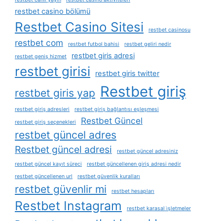
restbet casino bölümü
Restbet Casino Sitesi
restbet casinosu
restbet com
restbet futbol bahisi
restbet geliri nedir
restbet giris adresi
restbet geniş hizmet
restbet girisi
restbet giris twitter
Restbet giriş
restbet giris yap
restbet giriş adresleri
restbet giriş bağlantısı eşleşmesi
Restbet Güncel
restbet giriş seçenekleri
restbet güncel adres
Restbet güncel adresi
restbet güncel adresiniz
restbet güncel kayıt süreci
restbet güncellenen giriş adresi nedir
restbet güncellenen url
restbet güvenlik kuralları
restbet güvenlir mi
restbet hesapları
Restbet Instagram
restbet karasal i̇şletmeler