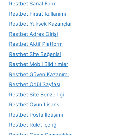
Restbet Sanal Form
Restbet Fırsat Kullanımı
Restbet Yüksek Kazançlar
Restbet Adres Girişi
Restbet Aktif Platform
Restbet Site Beğenisi
Restbet Mobil Bildirimler
Restbet Güven Kazanımı
Restbet Ödül Sayfası
Restbet Site Benzerliği
Restbet Oyun Lisansı
Restbet Posta İletişimi
Restbet Rulet İçeriği
Restbet Geniş Seçenekler