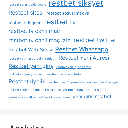
restbet sikayet
restbet sanal bahis oyunu
Restbet sitesi
restbet sosyal medya
restbet tv
restbet telegram
restbet tv canli maç
restbet twitter
restbet tv canli maç izle
Restbet Whatsapp
Restbet Web Sitesi
Restbet Yeni Adresi
restbet yatırma adresini değiştir
Restbet yeni giriş
restbet yeni giriş adresi
restbet çevrimiçi casino
restbet önemli eleştiriler
Restbet üyelik
restbet üyeliği gereklidir
restbet üyeliğini açın
restbet şikayet belgesi
restbet şikayet prosedürü
restbet şirketi
yeni giris restbet
yardım i̇çin restbet live'a nasıl ulaşabilirim