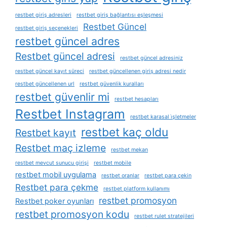
restbet giriş adresleri
restbet giriş bağlantısı eşleşmesi
Restbet Güncel
restbet giriş seçenekleri
restbet güncel adres
Restbet güncel adresi
restbet güncel adresiniz
restbet güncel kayıt süreci
restbet güncellenen giriş adresi nedir
restbet güncellenen url
restbet güvenlik kuralları
restbet güvenlir mi
restbet hesapları
Restbet Instagram
restbet karasal i̇şletmeler
restbet kaç oldu
Restbet kayıt
Restbet maç izleme
restbet mekan
restbet mevcut sunucu girişi
restbet mobile
restbet mobil uygulama
restbet oranlar
restbet para çekin
Restbet para çekme
restbet platform kullanımı
restbet promosyon
Restbet poker oyunları
restbet promosyon kodu
restbet rulet stratejileri