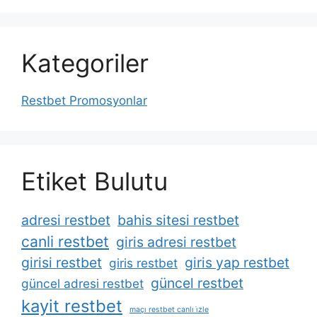
Kategoriler
Restbet Promosyonlar
Etiket Bulutu
adresi restbet
bahis sitesi restbet
canli restbet
giris adresi restbet
girisi restbet
giris yap restbet
giris restbet
güncel restbet
güncel adresi restbet
kayit restbet
maçı restbet canlı i̇zle